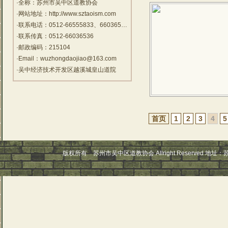
壮观.。走进今日的贺九岭普济道院，内
·全称：苏州市吴中区道教协会
有玉皇殿、三清殿，三茅殿、玄武殿办
·网站地址：http://www.sztaoism.com
公配套用房等建筑。山门上方挂“贺九
·联系电话：0512-66555833、66036536
岭”“灵官殿” 匾额，出灵官殿，右边为一
·联系传真：0512-66036536
池塘，竖有一花岗石，上有“贺九岭” 楷
体石刻，蓝色，左拾级而上，为玉皇
·邮政编码：215104
殿，出玉皇殿，便是三清殿。贺九岭石
·Email：wuzhongdaojiao@163.com
关1986年被列为吴县文物保护单位，现
·吴中经济技术开发区越溪城皇山道院
由于行政区划列为苏州市文物保护单
位。
首页
1
2
3
4
5
版权所有 苏州市吴中区道教协会 Allright Reserved 地