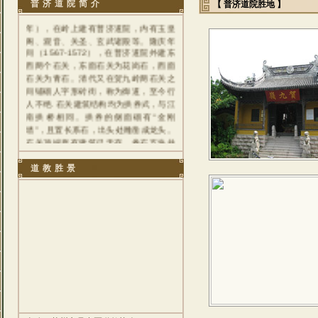
普济道院位于吴中区天池山风景区的贺
普济道院简介
【 普济道院胜地 】
九岭之上，据记载明正统二年（1437
年），在岭上建有普济道院，内有玉皇
阁、观音、关圣、玄武诸殿等。隆庆年
间（1567-1572），在普济道院外建东
西两个石关，东面石关为花岗石，西面
石关为青石。清代又在贺九岭两石关之
间铺砌人字形砖街，称为御道，至今行
人不绝. 石关建筑结构均为拱券式，与江
南拱桥相同。拱券的侧面砌有“金刚
墙”，且置长系石，出头处雕凿成龙头。
石关顶端原有建筑已无存。券石五块并
列，东石关44块，西石关48块。每块券
石上均刻有功德碑，碑额刻倒覆荷叶，
道教胜景
碑座刻成荷花。其中一块镌有“吴县十一
都九图高坡大王界信人沈儒，母陆氏，
年四十八，舍券石一块，祁保寿命延
长，吉祥如意。隆庆二年八月中秋立”的
题记，可见这些石关虽由寺庙建造，资
金则为信士所捐。 在2006年经吴中区
道教协会努力自筹资金500余万元，恢
复建成了普济道院的原有殿堂和文物保
护，并于2008年5月26日举行了隆重的
开光大典，正式对外开放。重建的普济
道院座北朝南,依山而建,重楼叠宇,巍为